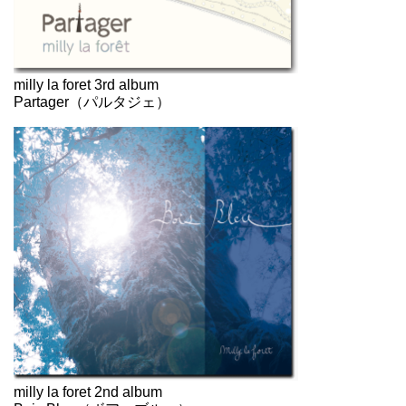
milly la foret 3rd album
Partager（パルタジェ）
milly la foret 2nd album