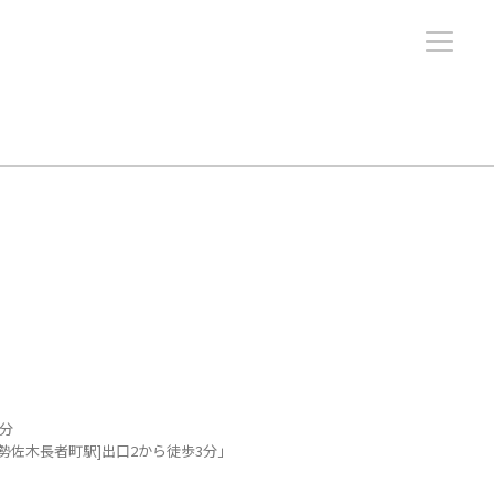
5分
勢佐木長者町駅]出口2から徒歩3分」