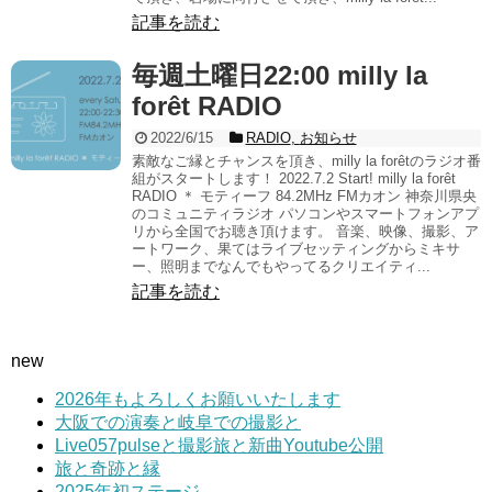
記事を読む
毎週土曜日22:00 milly la
forêt RADIO
2022/6/15
RADIO
,
お知らせ
素敵なご縁とチャンスを頂き、milly la forêtのラジオ番
組がスタートします！ 2022.7.2 Start! milly la forêt
RADIO ＊ モティーフ 84.2MHz FMカオン 神奈川県央
のコミュニティラジオ パソコンやスマートフォンアプ
リから全国でお聴き頂けます。 音楽、映像、撮影、ア
ートワーク、果てはライブセッティングからミキサ
ー、照明までなんでもやってるクリエイティ...
記事を読む
new
2026年もよろしくお願いいたします
大阪での演奏と岐阜での撮影と
Live057pulseと撮影旅と新曲Youtube公開
旅と奇跡と縁
2025年初ステージ