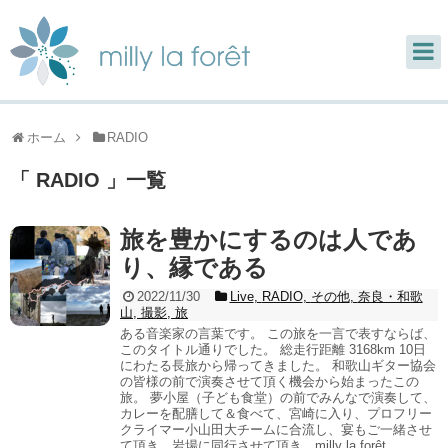
ホーム
RADIO
「 RADIO 」一覧
旅を豊かにするのは人であ
り、縁である
2022/11/30
Live
,
RADIO
,
その他
,
奈良・和歌
山
,
撮影
,
旅
ある音楽家の言葉です。 この旅を一言で表すならば、
このタイトル通りでした。 総走行距離 3168km 10日
にわたる長旅から帰ってきました。 和歌山ギター協会
の皆様の前で演奏させて頂く機会から始まったこの
旅。 夢小屋（子ども食堂）の前でみんなで演奏して、
カレーを配膳して＆食べて、宮崎に入り、プロフリー
クライマー小山田大チームに合流し、宴もご一緒させ
て頂き、岩場に同行させて頂き、milly la forêt...