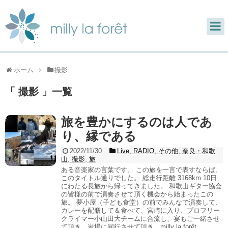
ホーム
撮影
「 撮影 」一覧
旅を豊かにするのは人であ
り、縁である
2022/11/30
Live
,
RADIO
,
その他
,
奈良・和歌
山
,
撮影
,
旅
ある音楽家の言葉です。 この旅を一言で表すならば、
このタイトル通りでした。 総走行距離 3168km 10日
にわたる長旅から帰ってきました。 和歌山ギター協会
の皆様の前で演奏させて頂く機会から始まったこの
旅。 夢小屋（子ども食堂）の前でみんなで演奏して、
カレーを配膳して＆食べて、宮崎に入り、プロフリー
クライマー小山田大チームに合流し、宴もご一緒させ
て頂き、岩場に同行させて頂き、milly la forêt...