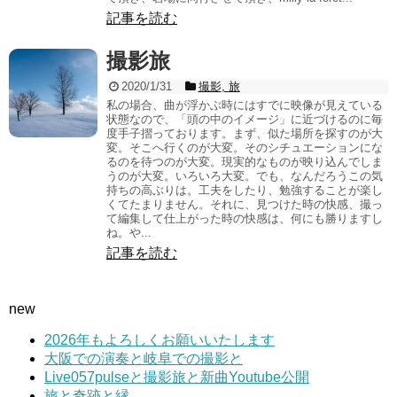
記事を読む
撮影旅
2020/1/31
撮影
,
旅
私の場合、曲が浮かぶ時にはすでに映像が見えている
状態なので、「頭の中のイメージ」に近づけるのに毎
度手子摺っております。まず、似た場所を探すのが大
変。そこへ行くのが大変。そのシチュエーションにな
るのを待つのが大変。現実的なものが映り込んでしま
うのが大変。いろいろ大変。でも、なんだろうこの気
持ちの高ぶりは。工夫をしたり、勉強することが楽し
くてたまりません。それに、見つけた時の快感、撮っ
て編集して仕上がった時の快感は、何にも勝りますし
ね。や...
記事を読む
new
2026年もよろしくお願いいたします
大阪での演奏と岐阜での撮影と
Live057pulseと撮影旅と新曲Youtube公開
旅と奇跡と縁